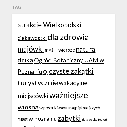
TAGI
atrakcje Wielkopolski
dla zdrowia
ciekawostki
majówki
natura
myśli i wiersze
dzika
Ogród Botaniczny UAM w
ojczyste zakątki
Poznaniu
turystycznie
wakacyjne
ważniejsze
miejscówki
wiosna
w poszukiwaniu najpiękniejszych
zabytki
w Poznaniu
miast
złota polska jesień