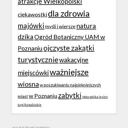
atrakcje Wielkopolski
dla zdrowia
ciekawostki
majówki
natura
myśli i wiersze
dzika
Ogród Botaniczny UAM w
ojczyste zakątki
Poznaniu
turystycznie
wakacyjne
ważniejsze
miejscówki
wiosna
w poszukiwaniu najpiękniejszych
zabytki
w Poznaniu
miast
złota polska jesień
Łęgi Rogalińskie