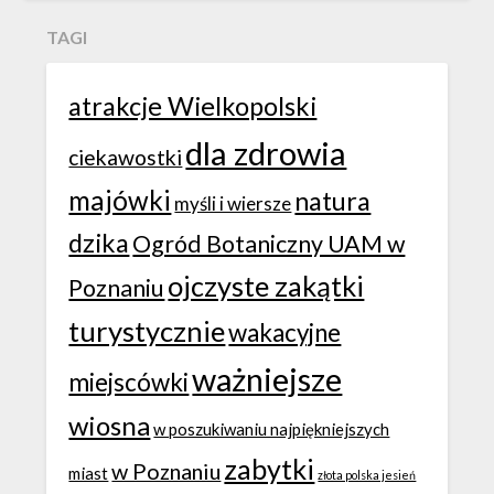
TAGI
atrakcje Wielkopolski
dla zdrowia
ciekawostki
majówki
natura
myśli i wiersze
dzika
Ogród Botaniczny UAM w
ojczyste zakątki
Poznaniu
turystycznie
wakacyjne
ważniejsze
miejscówki
wiosna
w poszukiwaniu najpiękniejszych
zabytki
w Poznaniu
miast
złota polska jesień