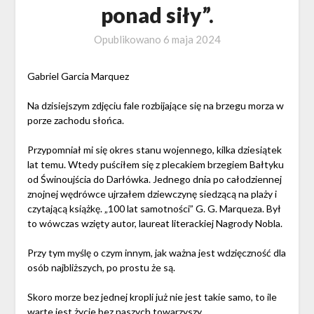
ponad siły”.
Opublikowano
6 maja 2024
Gabriel Garcia Marquez
Na dzisiejszym zdjęciu fale rozbijające się na brzegu morza w
porze zachodu słońca.
Przypomniał mi się okres stanu wojennego, kilka dziesiątek
lat temu. Wtedy puściłem się z plecakiem brzegiem Bałtyku
od Świnoujścia do Darłówka. Jednego dnia po całodziennej
znojnej wędrówce ujrzałem dziewczynę siedzącą na plaży i
czytającą książkę. „100 lat samotności” G. G. Marqueza. Był
to wówczas wzięty autor, laureat literackiej Nagrody Nobla.
Przy tym myślę o czym innym, jak ważna jest wdzięczność dla
osób najbliższych, po prostu że są.
Skoro morze bez jednej kropli już nie jest takie samo, to ile
warte jest życie bez naszych towarzyszy.