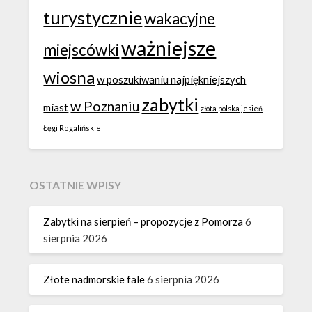
turystycznie
wakacyjne
ważniejsze
miejscówki
wiosna
w poszukiwaniu najpiękniejszych
zabytki
w Poznaniu
miast
złota polska jesień
Łęgi Rogalińskie
OSTATNIE WPISY
Zabytki na sierpień – propozycje z Pomorza
6
sierpnia 2026
Złote nadmorskie fale
6 sierpnia 2026