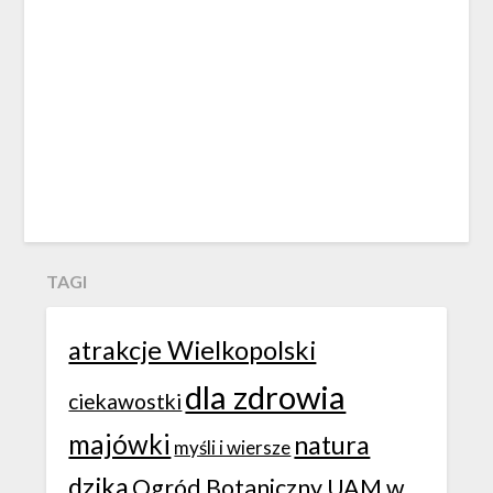
TAGI
atrakcje Wielkopolski
dla zdrowia
ciekawostki
majówki
natura
myśli i wiersze
dzika
Ogród Botaniczny UAM w