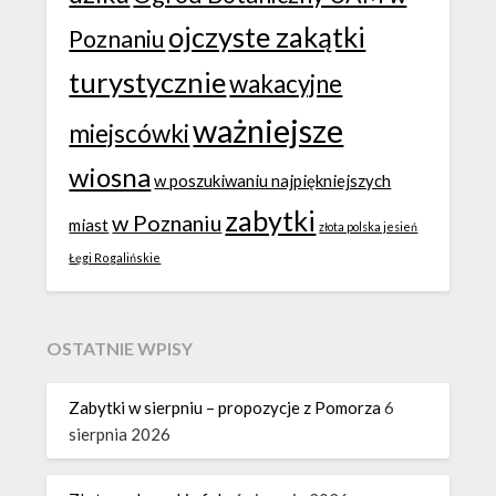
ojczyste zakątki
Poznaniu
turystycznie
wakacyjne
ważniejsze
miejscówki
wiosna
w poszukiwaniu najpiękniejszych
zabytki
w Poznaniu
miast
złota polska jesień
Łęgi Rogalińskie
OSTATNIE WPISY
Zabytki w sierpniu – propozycje z Pomorza
6
sierpnia 2026