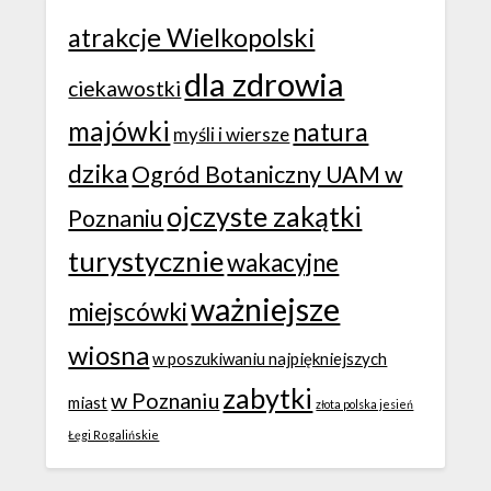
atrakcje Wielkopolski
dla zdrowia
ciekawostki
majówki
natura
myśli i wiersze
dzika
Ogród Botaniczny UAM w
ojczyste zakątki
Poznaniu
turystycznie
wakacyjne
ważniejsze
miejscówki
wiosna
w poszukiwaniu najpiękniejszych
zabytki
w Poznaniu
miast
złota polska jesień
Łęgi Rogalińskie