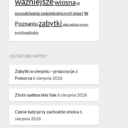
ważniejsze
wiosna
w
w
poszukiwaniu najpiękniejszych miast
zabytki
Poznaniu
złota polska jesień
Łęgi Rogalińskie
OSTATNIE WPISY
Zabytki w sierpniu – propozycje z
Pomorza
6 sierpnia 2026
Złote nadmorskie fale
6 sierpnia 2026
Cienie ludzi przy zachodzie słońca
6
sierpnia 2026