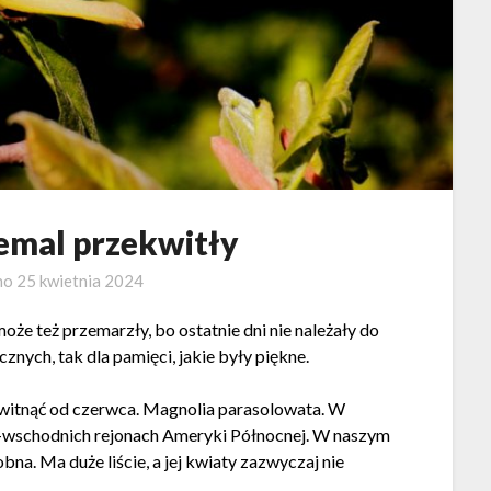
emal przekwitły
no
25 kwietnia 2024
może też przemarzły, bo ostatnie dni nie należały do
cznych, tak dla pamięci, jakie były piękne.
 kwitnąć od czerwca. Magnolia parasolowata. W
-wschodnich rejonach Ameryki Północnej. W naszym
bna. Ma duże liście, a jej kwiaty zazwyczaj nie