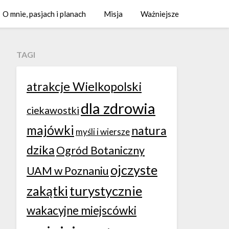
O mnie, pasjach i planach
Misja
Ważniejsze
TAGI
atrakcje Wielkopolski
dla zdrowia
ciekawostki
majówki
natura
myśli i wiersze
dzika
Ogród Botaniczny
ojczyste
UAM w Poznaniu
zakątki
turystycznie
wakacyjne miejscówki