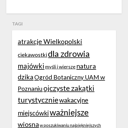
TAGI
atrakcje Wielkopolski
dla zdrowia
ciekawostki
majówki
natura
myśli i wiersze
dzika
Ogród Botaniczny UAM w
ojczyste zakątki
Poznaniu
turystycznie
wakacyjne
ważniejsze
miejscówki
wiosna
w poszukiwaniu najpiękniejszych