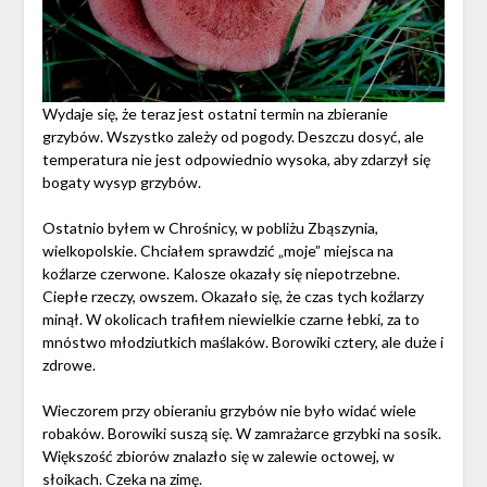
Wydaje się, że teraz jest ostatni termin na zbieranie
grzybów. Wszystko zależy od pogody. Deszczu dosyć, ale
temperatura nie jest odpowiednio wysoka, aby zdarzył się
bogaty wysyp grzybów.
Ostatnio byłem w Chrośnicy, w pobliżu Zbąszynia,
wielkopolskie. Chciałem sprawdzić „moje” miejsca na
koźlarze czerwone. Kalosze okazały się niepotrzebne.
Ciepłe rzeczy, owszem. Okazało się, że czas tych koźlarzy
minął. W okolicach trafiłem niewielkie czarne łebki, za to
mnóstwo młodziutkich maślaków. Borowiki cztery, ale duże i
zdrowe.
Wieczorem przy obieraniu grzybów nie było widać wiele
robaków. Borowiki suszą się. W zamrażarce grzybki na sosik.
Większość zbiorów znalazło się w zalewie octowej, w
słoikach. Czeka na zimę.