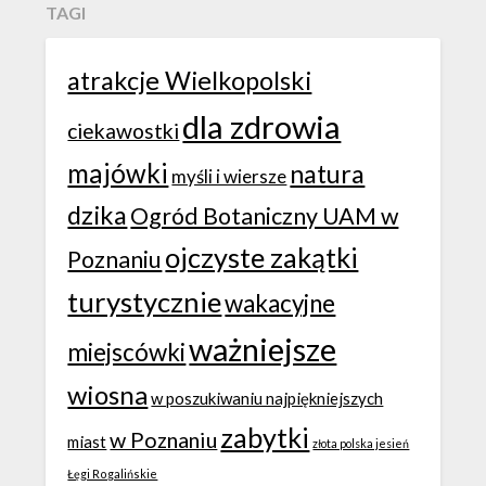
TAGI
atrakcje Wielkopolski
dla zdrowia
ciekawostki
majówki
natura
myśli i wiersze
dzika
Ogród Botaniczny UAM w
ojczyste zakątki
Poznaniu
turystycznie
wakacyjne
ważniejsze
miejscówki
wiosna
w poszukiwaniu najpiękniejszych
zabytki
w Poznaniu
miast
złota polska jesień
Łęgi Rogalińskie