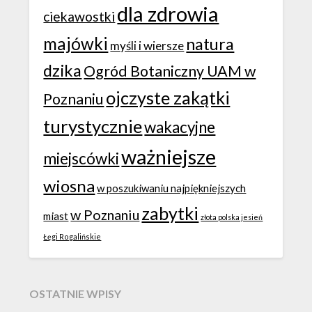
dla zdrowia
ciekawostki
majówki
natura
myśli i wiersze
dzika
Ogród Botaniczny UAM w
ojczyste zakątki
Poznaniu
turystycznie
wakacyjne
ważniejsze
miejscówki
wiosna
w poszukiwaniu najpiękniejszych
zabytki
w Poznaniu
miast
złota polska jesień
Łęgi Rogalińskie
OSTATNIE WPISY