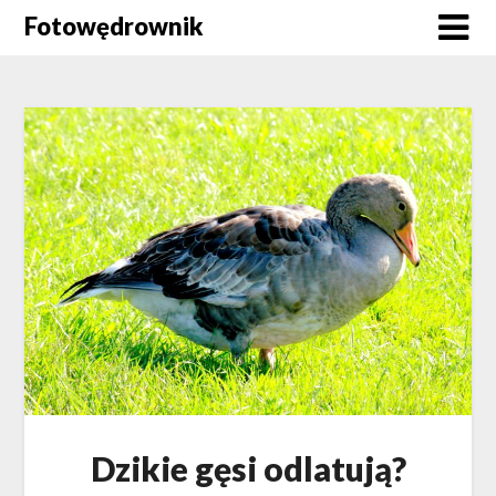
Skip
Fotowędrownik
to
content
Dzikie gęsi odlatują?