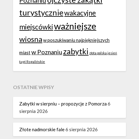
Poznaniu
turystycznie
wakacyjne
ważniejsze
miejscówki
wiosna
w poszukiwaniu najpiękniejszych
zabytki
w Poznaniu
miast
złota polska jesień
Łęgi Rogalińskie
OSTATNIE WPISY
Zabytki w sierpniu – propozycje z Pomorza
6
sierpnia 2026
Złote nadmorskie fale
6 sierpnia 2026