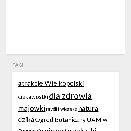
TAGI
atrakcje Wielkopolski
dla zdrowia
ciekawostki
majówki
natura
myśli i wiersze
dzika
Ogród Botaniczny UAM w
ojczyste zakątki