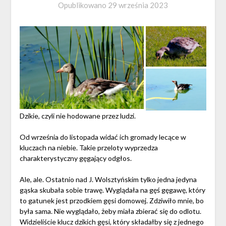
Opublikowano
29 września 2023
Dzikie, czyli nie hodowane przez ludzi.
Od września do listopada widać ich gromady lecące w
kluczach na niebie. Takie przeloty wyprzedza
charakterystyczny gęgający odgłos.
Ale, ale. Ostatnio nad J. Wolsztyńskim tylko jedna jedyna
gąska skubała sobie trawę. Wyglądała na gęś gęgawę, który
to gatunek jest przodkiem gęsi domowej. Zdziwiło mnie, bo
była sama. Nie wyglądało, żeby miała zbierać się do odlotu.
Widzieliście klucz dzikich gęsi, który składałby się z jednego