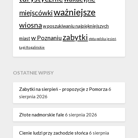
ważniejsze
miejscówki
wiosna
w poszukiwaniu najpiękniejszych
zabytki
w Poznaniu
miast
złota polska jesień
Łęgi Rogalińskie
OSTATNIE WPISY
Zabytki na sierpień – propozycje z Pomorza
6
sierpnia 2026
Złote nadmorskie fale
6 sierpnia 2026
Cienie ludzi przy zachodzie słońca
6 sierpnia