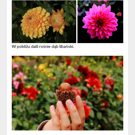
W pobliżu dalii rośnie dąb libański.