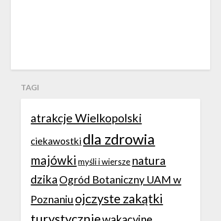
TAGI
atrakcje Wielkopolski
dla zdrowia
ciekawostki
majówki
natura
myśli i wiersze
dzika
Ogród Botaniczny UAM w
ojczyste zakątki
Poznaniu
turystycznie
wakacyjne