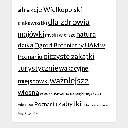
atrakcje Wielkopolski
dla zdrowia
ciekawostki
majówki
natura
myśli i wiersze
dzika
Ogród Botaniczny UAM w
ojczyste zakątki
Poznaniu
turystycznie
wakacyjne
ważniejsze
miejscówki
wiosna
w poszukiwaniu najpiękniejszych
zabytki
w Poznaniu
miast
złota polska jesień
Łęgi Rogalińskie