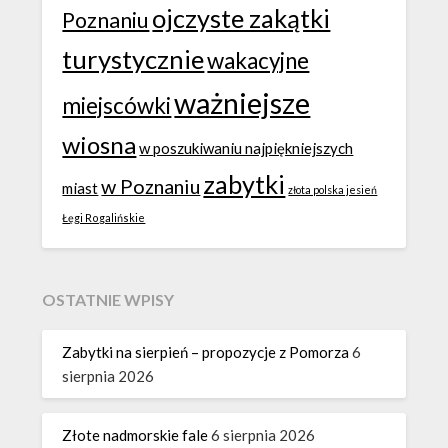
ojczyste zakątki
Poznaniu
turystycznie
wakacyjne
ważniejsze
miejscówki
wiosna
w poszukiwaniu najpiękniejszych
zabytki
w Poznaniu
miast
złota polska jesień
Łęgi Rogalińskie
OSTATNIE WPISY
Zabytki na sierpień – propozycje z Pomorza
6
sierpnia 2026
Złote nadmorskie fale
6 sierpnia 2026