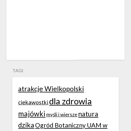
TAGI
atrakcje Wielkopolski
dla zdrowia
ciekawostki
majówki
natura
myśli i wiersze
dzika
Ogród Botaniczny UAM w