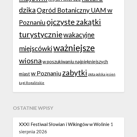
dzika
Ogród Botaniczny UAM w
ojczyste zakątki
Poznaniu
turystycznie
wakacyjne
ważniejsze
miejscówki
wiosna
w poszukiwaniu najpiękniejszych
zabytki
w Poznaniu
miast
złota polska jesień
Łęgi Rogalińskie
OSTATNIE WPISY
XXXI Festiwal Słowian i Wikingów w Wolinie
1
sierpnia 2026