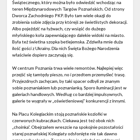
Świątecznego, który można było odwiedzić wchodząc na
teren Międzynarodowych Targów Poznańskich. Od strony
Dworca Zachodniego PKP. Było tam wiele okazji do
zrobienia sobie zdjęcia przy którejś ze świetlistych dekoracji.
Albo pojeździć na łyżwach, czy wsiąść do dużego
młyńskiego koła zapewniającego dalekie widoki na miasto.
Była też świetlna szopka betlejemska. Zdziwiła mnie duża
ilość gości z Ukrainy. Dla nich Święta Bożego Narodzenia
właściwie dopiero zaczynają się.
W centrum Poznania trwa wiele remontów. Najlepiej więc
przejść się tamtędy pieszo, no i przedtem przemyśleć trasę.
Przyjezdnych zachęcam, by taki spacer odbyli ze znanym
sobie poznaniakiem lub poznanianką. Sporo iluminacji jest w
galeriach handlowych. Według co bardziej impulsywnych,
galerie te wygrały w „oświetleniowej” konkurencji z innymi.
Na Placu Kolegiackim stoją poznańskie koziołki w
czerwonych kubraczkach. Ciekawa jest też obok nich
„choinka”. Obejrzałem wreszcie na spokojnie pozostałości
starej poznańskiej Kolegiaty odsłonięte nie tak dawno