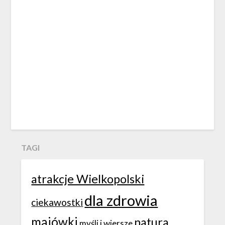
TAGI
atrakcje Wielkopolski
dla zdrowia
ciekawostki
majówki
natura
myśli i wiersze