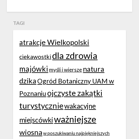
TAGI
atrakcje Wielkopolski
dla zdrowia
ciekawostki
majówki
natura
myśli i wiersze
dzika
Ogród Botaniczny UAM w
ojczyste zakątki
Poznaniu
turystycznie
wakacyjne
ważniejsze
miejscówki
wiosna
w poszukiwaniu najpiękniejszych