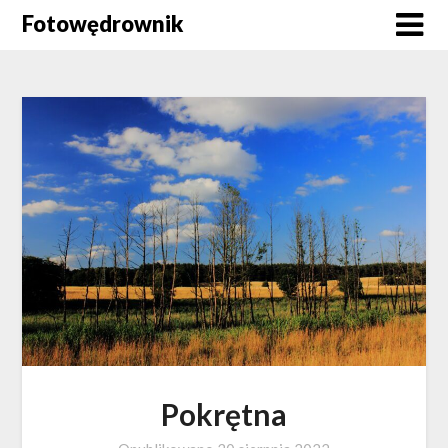
Skip
Fotowędrownik
to
content
Pokrętna