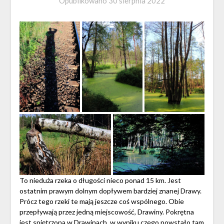
Opublikowano
30 sierpnia 2022
To nieduża rzeka o długości nieco ponad 15 km. Jest
ostatnim prawym dolnym dopływem bardziej znanej Drawy.
Prócz tego rzeki te mają jeszcze coś wspólnego. Obie
przepływają przez jedną miejscowość, Drawiny. Pokrętna
jest spiętrzona w Drawinach, w wyniku czego powstało tam