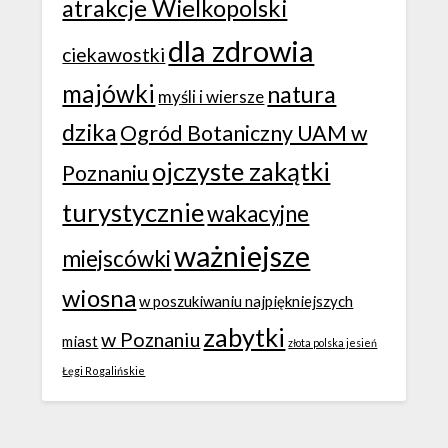
atrakcje Wielkopolski
dla zdrowia
ciekawostki
majówki
natura
myśli i wiersze
dzika
Ogród Botaniczny UAM w
ojczyste zakątki
Poznaniu
turystycznie
wakacyjne
ważniejsze
miejscówki
wiosna
w poszukiwaniu najpiękniejszych
zabytki
w Poznaniu
miast
złota polska jesień
Łęgi Rogalińskie