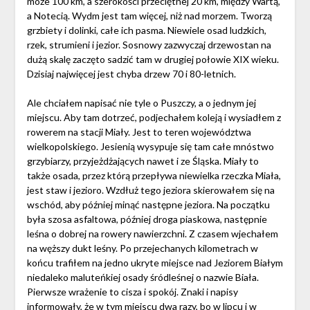
może 100 km, a szerokości przeciętnej 20 km, między Wartą,
a Notecią. Wydm jest tam więcej, niż nad morzem. Tworzą
grzbiety i dolinki, całe ich pasma. Niewiele osad ludzkich,
rzek, strumieni i jezior. Sosnowy zazwyczaj drzewostan na
dużą skalę zaczęto sadzić tam w drugiej połowie XIX wieku.
Dzisiaj najwięcej jest chyba drzew 70 i 80-letnich.
Ale chciałem napisać nie tyle o Puszczy, a o jednym jej
miejscu. Aby tam dotrzeć, podjechałem koleją i wysiadłem z
rowerem na stacji Miały. Jest to teren województwa
wielkopolskiego. Jesienią wysypuje się tam całe mnóstwo
grzybiarzy, przyjeżdżających nawet i ze Śląska. Miały to
także osada, przez którą przepływa niewielka rzeczka Miała,
jest staw i jezioro. Wzdłuż tego jeziora skierowałem się na
wschód, aby później minąć następne jeziora. Na początku
była szosa asfaltowa, później droga piaskowa, następnie
leśna o dobrej na rowery nawierzchni. Z czasem wjechałem
na węższy dukt leśny. Po przejechanych kilometrach w
końcu trafiłem na jedno ukryte miejsce nad Jeziorem Białym
niedaleko maluteńkiej osady śródleśnej o nazwie Biała.
Pierwsze wrażenie to cisza i spokój. Znaki i napisy
informowały, że w tym miejscu dwa razy, bo w lipcu i w