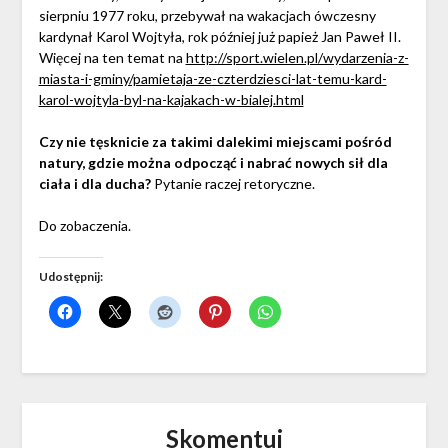
sierpniu 1977 roku, przebywał na wakacjach ówczesny
kardynał Karol Wojtyła, rok później już papież Jan Paweł II.
Więcej na ten temat na
http://sport.wielen.pl/wydarzenia-z-
miasta-i-gminy/pamietaja-ze-czterdziesci-lat-temu-kard-
karol-wojtyla-byl-na-kajakach-w-bialej.html
Czy nie tęsknicie za takimi dalekimi miejscami pośród
natury, gdzie można odpocząć i nabrać nowych sił dla
ciała i dla ducha?
Pytanie raczej retoryczne.
Do zobaczenia.
Udostępnij:
Skomentuj