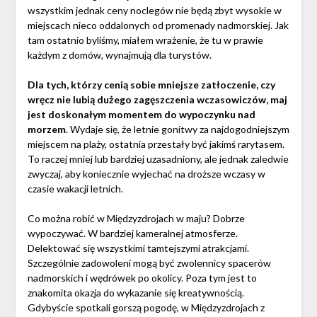
wszystkim jednak ceny noclegów nie będą zbyt wysokie w
miejscach nieco oddalonych od promenady nadmorskiej. Jak
tam ostatnio byliśmy, miałem wrażenie, że tu w prawie
każdym z domów, wynajmują dla turystów.
Dla tych, którzy cenią sobie mniejsze zatłoczenie, czy
wręcz nie lubią dużego zagęszczenia wczasowiczów, maj
jest doskonałym momentem do wypoczynku nad
morzem
. Wydaje się, że letnie gonitwy za najdogodniejszym
miejscem na plaży, ostatnia przestały być jakimś rarytasem.
To raczej mniej lub bardziej uzasadniony, ale jednak zaledwie
zwyczaj, aby koniecznie wyjechać na droższe wczasy w
czasie wakacji letnich.
Co można robić w Międzyzdrojach w maju? Dobrze
wypoczywać. W bardziej kameralnej atmosferze.
Delektować się wszystkimi tamtejszymi atrakcjami.
Szczególnie zadowoleni mogą być zwolennicy spacerów
nadmorskich i wędrówek po okolicy. Poza tym jest to
znakomita okazja do wykazanie się kreatywnością.
Gdybyście spotkali gorszą pogodę, w Międzyzdrojach z