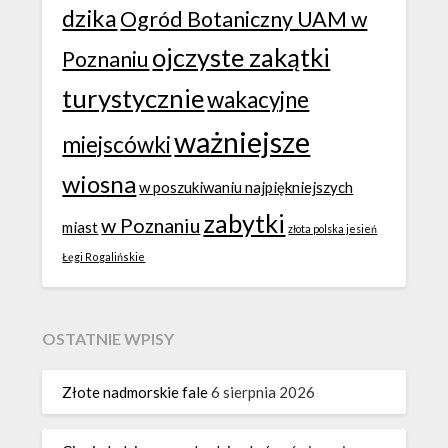
dzika
Ogród Botaniczny UAM w
ojczyste zakątki
Poznaniu
turystycznie
wakacyjne
ważniejsze
miejscówki
wiosna
w poszukiwaniu najpiękniejszych
zabytki
w Poznaniu
miast
złota polska jesień
Łęgi Rogalińskie
OSTATNIE WPISY
Złote nadmorskie fale
6 sierpnia 2026