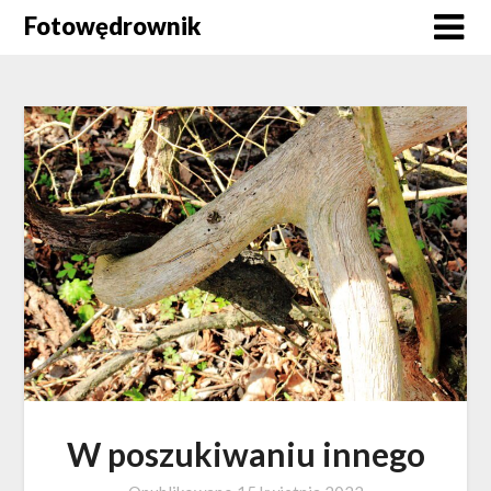
Skip
Fotowędrownik
to
content
W poszukiwaniu innego