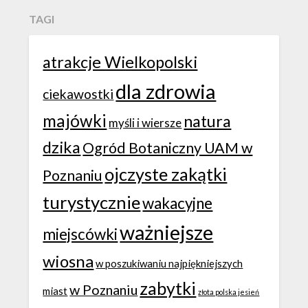
TAGI
atrakcje Wielkopolski
dla zdrowia
ciekawostki
majówki
natura
myśli i wiersze
dzika
Ogród Botaniczny UAM w
ojczyste zakątki
Poznaniu
turystycznie
wakacyjne
ważniejsze
miejscówki
wiosna
w poszukiwaniu najpiękniejszych
zabytki
w Poznaniu
miast
złota polska jesień