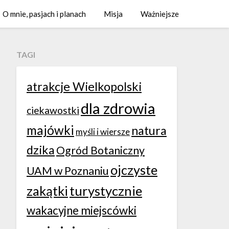
O mnie, pasjach i planach
Misja
Ważniejsze
TAGI
atrakcje Wielkopolski
dla zdrowia
ciekawostki
majówki
natura
myśli i wiersze
dzika
Ogród Botaniczny
ojczyste
UAM w Poznaniu
zakątki
turystycznie
wakacyjne miejscówki