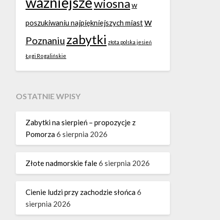
ważniejsze
wiosna
w
w
poszukiwaniu najpiękniejszych miast
zabytki
Poznaniu
złota polska jesień
Łęgi Rogalińskie
OSTATNIE WPISY
Zabytki na sierpień – propozycje z
Pomorza
6 sierpnia 2026
Złote nadmorskie fale
6 sierpnia 2026
Cienie ludzi przy zachodzie słońca
6
sierpnia 2026