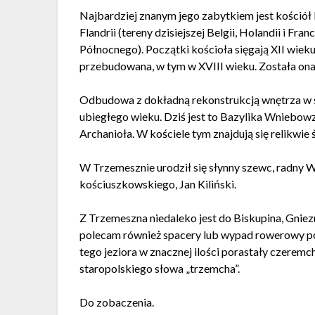
Najbardziej znanym jego zabytkiem jest kościół
Flandrii (tereny dzisiejszej Belgii, Holandii i Fr
Północnego). Początki kościoła sięgają XII wiek
przebudowana, w tym w XVIII wieku. Została ona 
Odbudowa z dokładną rekonstrukcją wnętrza w s
ubiegłego wieku. Dziś jest to Bazylika Wniebowz
Archanioła. W kościele tym znajdują się relikwie
W Trzemesznie urodził się słynny szewc, radny
kościuszkowskiego, Jan Kiliński.
Z Trzemeszna niedaleko jest do Biskupina, Gnie
polecam również spacery lub wypad rowerowy po
tego jeziora w znacznej ilości porastały czere
staropolskiego słowa „trzemcha”.
Do zobaczenia.