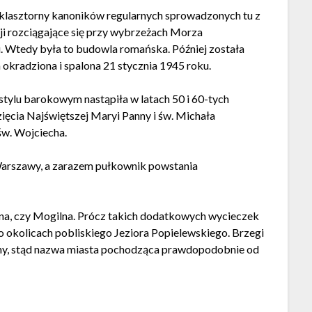
 klasztorny kanoników regularnych sprowadzonych tu z
ancji rozciągające się przy wybrzeżach Morza
u. Wtedy była to budowla romańska. Później została
okradziona i spalona 21 stycznia 1945 roku.
tylu barokowym nastąpiła w latach 50 i 60-tych
ięcia Najświętszej Maryi Panny i św. Michała
 św. Wojciecha.
 Warszawy, a zarazem pułkownik powstania
zna, czy Mogilna. Prócz takich dodatkowych wycieczek
 okolicach pobliskiego Jeziora Popielewskiego. Brzegi
mchy, stąd nazwa miasta pochodząca prawdopodobnie od