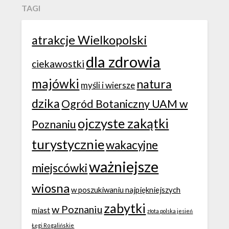
TAGI
atrakcje Wielkopolski
dla zdrowia
ciekawostki
majówki
natura
myśli i wiersze
dzika
Ogród Botaniczny UAM w
ojczyste zakątki
Poznaniu
turystycznie
wakacyjne
ważniejsze
miejscówki
wiosna
w poszukiwaniu najpiękniejszych
zabytki
w Poznaniu
miast
złota polska jesień
Łęgi Rogalińskie