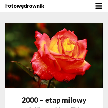
Skip
Fotowędrownik
to
content
2000 – etap milowy