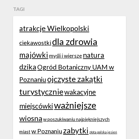
TAGI
atrakcje Wielkopolski
dla zdrowia
ciekawostki
majówki
natura
myśli i wiersze
dzika
Ogród Botaniczny UAM w
ojczyste zakątki
Poznaniu
turystycznie
wakacyjne
ważniejsze
miejscówki
wiosna
w poszukiwaniu najpiękniejszych
zabytki
w Poznaniu
miast
złota polska jesień