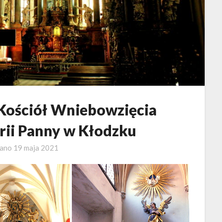
Kościół Wniebowzięcia
rii Panny w Kłodzku
wano
19 maja 2021