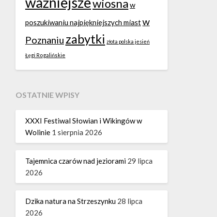
ważniejsze
wiosna
w
w
poszukiwaniu najpiękniejszych miast
zabytki
Poznaniu
złota polska jesień
Łęgi Rogalińskie
OSTATNIE WPISY
XXXI Festiwal Słowian i Wikingów w
Wolinie
1 sierpnia 2026
Tajemnica czarów nad jeziorami
29 lipca
2026
Dzika natura na Strzeszynku
28 lipca
2026