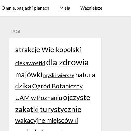
O mnie, pasjach i planach
Misja
Ważniejsze
TAGI
atrakcje Wielkopolski
dla zdrowia
ciekawostki
majówki
natura
myśli i wiersze
dzika
Ogród Botaniczny
ojczyste
UAM w Poznaniu
zakątki
turystycznie
wakacyjne miejscówki