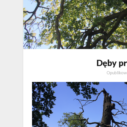
Dęby pr
Opubliko