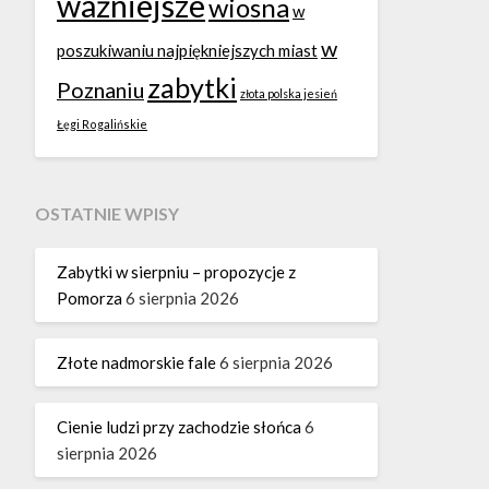
ważniejsze
wiosna
w
w
poszukiwaniu najpiękniejszych miast
zabytki
Poznaniu
złota polska jesień
Łęgi Rogalińskie
OSTATNIE WPISY
Zabytki w sierpniu – propozycje z
Pomorza
6 sierpnia 2026
Złote nadmorskie fale
6 sierpnia 2026
Cienie ludzi przy zachodzie słońca
6
sierpnia 2026