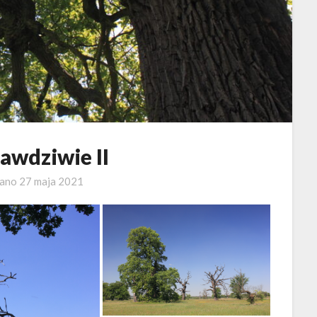
awdziwie II
wano
27 maja 2021