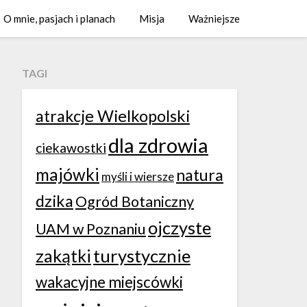
O mnie, pasjach i planach
Misja
Ważniejsze
TAGI
atrakcje Wielkopolski
dla zdrowia
ciekawostki
majówki
natura
myśli i wiersze
dzika
Ogród Botaniczny
ojczyste
UAM w Poznaniu
zakątki
turystycznie
wakacyjne miejscówki