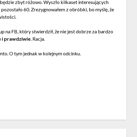
będzie zbyt różowo. Wyszło kilkaset interesujących
cu pozostało 60. Zrezygnowałem z obróbki, bo myślę, że
wistości.
up na FB, który stwierdził, że nie jest dobrze za bardzo
e i prawdziwie
. Racja.
amto. O tym jednak w kolejnym odcinku.