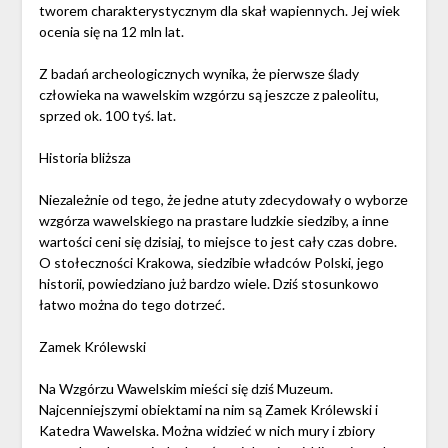
tworem charakterystycznym dla skał wapiennych. Jej wiek
ocenia się na 12 mln lat.
Z badań archeologicznych wynika, że pierwsze ślady
człowieka na wawelskim wzgórzu są jeszcze z paleolitu,
sprzed ok. 100 tyś. lat.
Historia bliższa
Niezależnie od tego, że jedne atuty zdecydowały o wyborze
wzgórza wawelskiego na prastare ludzkie siedziby, a inne
wartości ceni się dzisiaj, to miejsce to jest cały czas dobre.
O stołeczności Krakowa, siedzibie władców Polski, jego
historii, powiedziano już bardzo wiele. Dziś stosunkowo
łatwo można do tego dotrzeć.
Zamek Królewski
Na Wzgórzu Wawelskim mieści się dziś Muzeum.
Najcenniejszymi obiektami na nim są Zamek Królewski i
Katedra Wawelska. Można widzieć w nich mury i zbiory