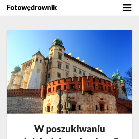
Skip
Fotowędrownik
to
content
W poszukiwaniu