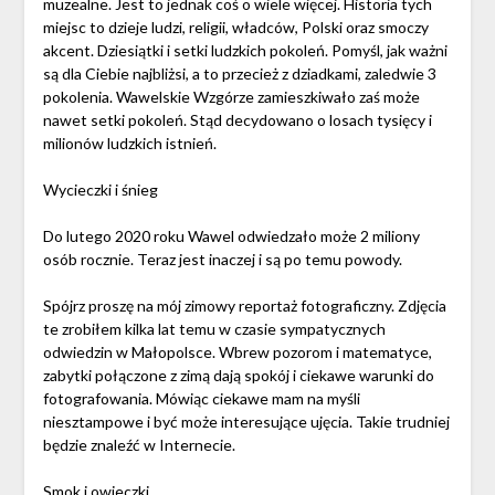
muzealne. Jest to jednak coś o wiele więcej. Historia tych
miejsc to dzieje ludzi, religii, władców, Polski oraz smoczy
akcent. Dziesiątki i setki ludzkich pokoleń. Pomyśl, jak ważni
są dla Ciebie najbliżsi, a to przecież z dziadkami, zaledwie 3
pokolenia. Wawelskie Wzgórze zamieszkiwało zaś może
nawet setki pokoleń. Stąd decydowano o losach tysięcy i
milionów ludzkich istnień.
Wycieczki i śnieg
Do lutego 2020 roku Wawel odwiedzało może 2 miliony
osób rocznie. Teraz jest inaczej i są po temu powody.
Spójrz proszę na mój zimowy reportaż fotograficzny. Zdjęcia
te zrobiłem kilka lat temu w czasie sympatycznych
odwiedzin w Małopolsce. Wbrew pozorom i matematyce,
zabytki połączone z zimą dają spokój i ciekawe warunki do
fotografowania. Mówiąc ciekawe mam na myśli
niesztampowe i być może interesujące ujęcia. Takie trudniej
będzie znaleźć w Internecie.
Smok i owieczki