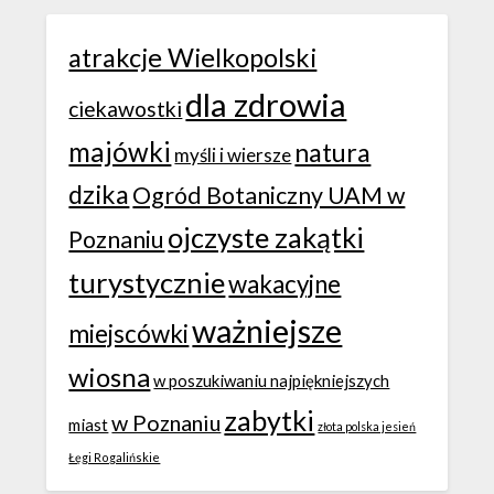
atrakcje Wielkopolski
dla zdrowia
ciekawostki
majówki
natura
myśli i wiersze
dzika
Ogród Botaniczny UAM w
ojczyste zakątki
Poznaniu
turystycznie
wakacyjne
ważniejsze
miejscówki
wiosna
w poszukiwaniu najpiękniejszych
zabytki
w Poznaniu
miast
złota polska jesień
Łęgi Rogalińskie