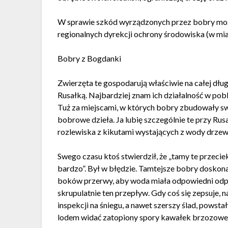
W sprawie szkód wyrządzonych przez bobry możn
regionalnych dyrekcji ochrony środowiska (w mi
Bobry z Bogdanki
Zwierzęta te gospodarują właściwie na całej dłu
Rusałką. Najbardziej znam ich działalność w pob
Tuż za miejscami, w których bobry zbudowały sw
bobrowe dzieła. Ja lubię szczególnie te przy Rusa
rozlewiska z kikutami wystających z wody drzew.
Swego czasu ktoś stwierdził, że „tamy te przecie
bardzo”. Był w błędzie. Tamtejsze bobry doskona
boków przerwy, aby woda miała odpowiedni odpływ
skrupulatnie ten przepływ. Gdy coś się zepsuje,
inspekcji na śniegu, a nawet szerszy ślad, powsta
lodem widać zatopiony spory kawałek brzozowego