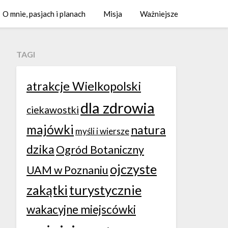
O mnie, pasjach i planach
Misja
Ważniejsze
TAGI
atrakcje Wielkopolski
dla zdrowia
ciekawostki
majówki
natura
myśli i wiersze
dzika
Ogród Botaniczny
ojczyste
UAM w Poznaniu
zakątki
turystycznie
wakacyjne miejscówki