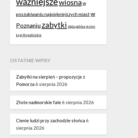
ważniejsze
wiosna
w
w
poszukiwaniu najpiękniejszych miast
zabytki
Poznaniu
złota polska jesień
Łęgi Rogalińskie
OSTATNIE WPISY
Zabytki na sierpień – propozycje z
Pomorza
6 sierpnia 2026
Złote nadmorskie fale
6 sierpnia 2026
Cienie ludzi przy zachodzie słońca
6
sierpnia 2026