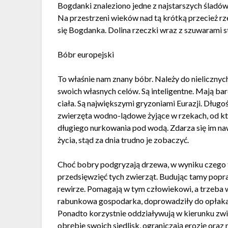
Bogdanki znaleziono jedne z najstarszych śladów
Na przestrzeni wieków nad tą krótką przecież rz
się Bogdanka. Dolina rzeczki wraz z szuwarami s
Bóbr europejski
To właśnie nam znany bóbr. Należy do nielicznyc
swoich własnych celów. Są inteligentne. Mają b
ciała. Są największymi gryzoniami Eurazji. Długo
zwierzęta wodno-lądowe żyjące w rzekach, od k
długiego nurkowania pod wodą. Zdarza się im naw
życia, stąd za dnia trudno je zobaczyć.
Choć bobry podgryzają drzewa, w wyniku czego te 
przedsięwzięć tych zwierząt. Budując tamy pop
rewirze. Pomagają w tym człowiekowi, a trzeba ws
rabunkowa gospodarka, doprowadziły do opłakan
Ponadto korzystnie oddziaływują w kierunku zwi
obrębie swoich siedlisk, ograniczają erozję ora