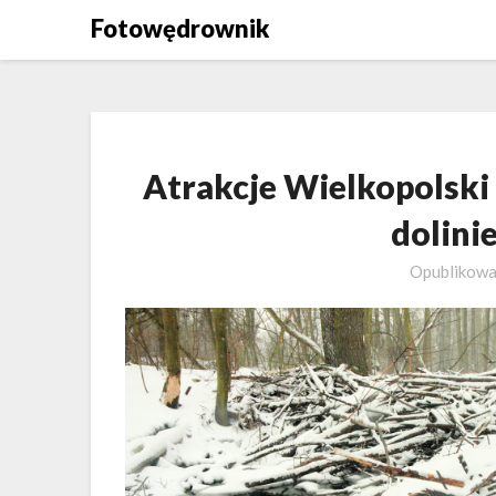
Skip
Fotowędrownik
to
content
Atrakcje Wielkopolski
dolini
Opublikow