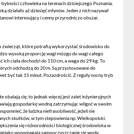
 bytności człowieka na terenach dzisiejszego Poznania.
eką działało aż dziesięć młynów. Jeden z nich nazywał
tanowi interesujący i cenny przyrodniczo obszar.
h zwierząt, które potrafią wykorzystać środowisko do
ardzo wysoką proporcję wagi mózgu do wagi całego
ść ich ciała dochodzi do 110 cm, a waga do 29 kg. To
tórych odchodzą do 20 m. Są przystosowane do
et być tak 15 minut. Pozazdrościć. Z reguły nocny tryb
obalają się, to jednak więcej jest zalet inżynieryjnych
rawiają gospodarkę wodną zatrzymując wilgoć w swoim
pomnieć, że ludzka niefrasobliwość, jeżeli nie
ych skutków, w tym stepowienia np. Wielkopolski.
ększenia się różnorodności biologicznej środowiska w
z niejako wspomagają samooczyszczanie się wody.