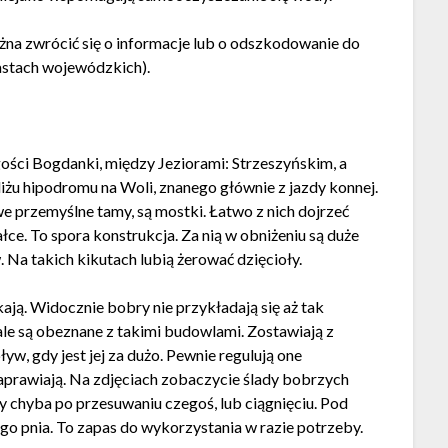
a zwrócić się o informacje lub o odszkodowanie do
astach wojewódzkich).
gości Bogdanki, między Jeziorami: Strzeszyńskim, a
liżu hipodromu na Woli, znanego głównie z jazdy konnej.
e przemyślne tamy, są mostki. Łatwo z nich dojrzeć
łce. To spora konstrukcja. Za nią w obniżeniu są duże
 Na takich kikutach lubią żerować dzięcioły.
kają. Widocznie bobry nie przykładają się aż tak
le są obeznane z takimi budowlami. Zostawiają z
, gdy jest jej za dużo. Pewnie regulują one
 naprawiają. Na zdjęciach zobaczycie ślady bobrzych
ły chyba po przesuwaniu czegoś, lub ciągnięciu. Pod
 pnia. To zapas do wykorzystania w razie potrzeby.