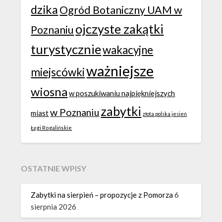
dzika
Ogród Botaniczny UAM w
ojczyste zakątki
Poznaniu
turystycznie
wakacyjne
ważniejsze
miejscówki
wiosna
w poszukiwaniu najpiękniejszych
zabytki
w Poznaniu
miast
złota polska jesień
Łęgi Rogalińskie
OSTATNIE WPISY
Zabytki na sierpień – propozycje z Pomorza
6
sierpnia 2026