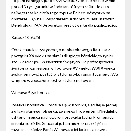
To park istniejący już od XVI wieku. Obecnie rośnie w nim
ponad 3 tys. gatunków i odmian różnych roślin. Jest to
najbogatsza kolekcja tego typu w Polsce. Wszystko na
obszarze 33,5 ha. Gospodarzem Arboretum jest Instytut
Dendrologii PAN. Arboretum jest otwarte dla publiczności.
Ratusz i Kościół
Obok charakterystycznego neobarokowego Ratusza z
początku XX wieku na skraju długiego kórnickiego rynku
stoi Kościół pw. Wszystkich Świętych. To późnogotycka
świątynia wzniesiona w I połowie XV wieku. W XIX wieku
zyskał on nową postać w stylu gotyku romantycznego. We
wnętrzu wyposażony jest w stylu barokowym.
Wisława Szymborska
Poetka i noblistka. Urodziła się w Kórniku, a ściślej w jednej
z oficyn starego folwarku, zwanego Prowentem. Niedaleko
od tego miejsca nad jeziorem prowadzi ładna Promenada
imienia noblistki. Spacerując tam możesz przysiąść na
ławeczce między Panią Wisławą, a jej kotem, a nawet