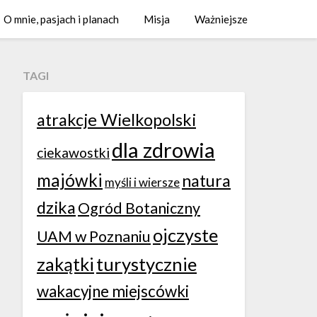
O mnie, pasjach i planach
Misja
Ważniejsze
TAGI
atrakcje Wielkopolski
dla zdrowia
ciekawostki
majówki
natura
myśli i wiersze
dzika
Ogród Botaniczny
ojczyste
UAM w Poznaniu
zakątki
turystycznie
wakacyjne miejscówki