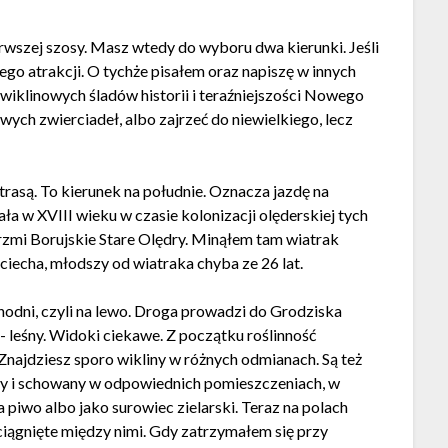
rwszej szosy. Masz wtedy do wyboru dwa kierunki. Jeśli
jego atrakcji. O tychże pisałem oraz napiszę w innych
wiklinowych śladów historii i teraźniejszości Nowego
ych zwierciadeł, albo zajrzeć do niewielkiego, lecz
trasą. To kierunek na południe. Oznacza jazdę na
ła w XVIII wieku w czasie kolonizacji olęderskiej tych
rzmi Borujskie Stare Olędry. Minąłem tam wiatrak
jciecha, młodszy od wiatraka chyba ze 26 lat.
hodni, czyli na lewo. Droga prowadzi do Grodziska
 leśny. Widoki ciekawe. Z początku roślinność
najdziesz sporo wikliny w różnych odmianach. Są też
rany i schowany w odpowiednich pomieszczeniach, w
 piwo albo jako surowiec zielarski. Teraz na polach
ciągnięte między nimi. Gdy zatrzymałem się przy