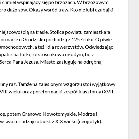
ki chmiel wspinający się po brzozach. W brzozowym
oro dużo sów. Okazy wśród traw. Kto nie lubi czubajki
iejscowością na trasie. Stolica powiatu zamieszkała
nformacje o Grodzisku pochodzą z 1257 roku. O piwie
samochodowych, a też i dla rowerzystów. Odwiedzając
patrz na fotkę ze stosunkowo młodym, bo z
erca Pana Jezusa. Miasto zasługuje na odrębną
inny raz. Tamże na zalesionym wzgórzu stoi wyjątkowy
III wieku oraz poreformacki zespół klasztorny (XVII
icę, potem Granowo Nowotomyskie, Modrze i
w swoim rodzaju obiekt z XIX wieku (neogotyk).