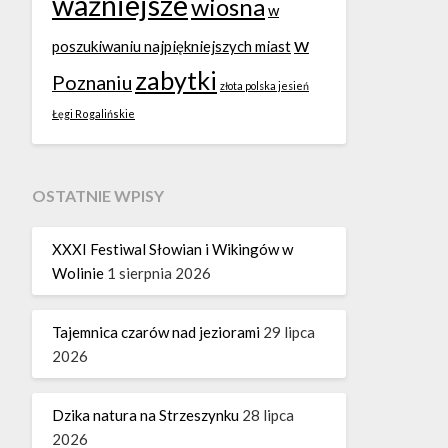
ważniejsze
wiosna
w
w
poszukiwaniu najpiękniejszych miast
zabytki
Poznaniu
złota polska jesień
Łęgi Rogalińskie
OSTATNIE WPISY
XXXI Festiwal Słowian i Wikingów w
Wolinie
1 sierpnia 2026
Tajemnica czarów nad jeziorami
29 lipca
2026
Dzika natura na Strzeszynku
28 lipca
2026