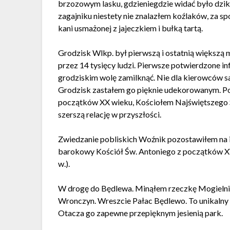
brzozowym lasku, gdzieniegdzie widać było dzi
zagajniku niestety nie znalazłem koźlaków, za sp
kani usmażonej z jajeczkiem i bułką tartą.
Grodzisk Wlkp. był pierwszą i ostatnią większą m
przez 14 tysięcy ludzi. Pierwsze potwierdzone i
grodziskim wolę zamilknąć. Nie dla kierowców 
Grodzisk zastałem go pięknie udekorowanym. Po
początków XX wieku, Kościołem Najświętszego S
szerszą relację w przyszłości.
Zwiedzanie pobliskich Woźnik pozostawiłem na 
barokowy Kościół Św. Antoniego z początków XV
w.).
W drogę do Będlewa. Minąłem rzeczkę Mogieln
Wronczyn. Wreszcie Pałac Będlewo. To unikalny 
Otacza go zapewne przepięknym jesienią park.