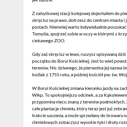
Z zabytkowej stacji kolejowej dojechałem do pie
skręcisz na prawo, dotrzesz do centrum miasta i 
postach. Niemniej warto indywidualnie poszukać 
Tomyśla, spojrzeć sobie w oczy w którymś z krzyw
ciekawego ZOO.
Gdy zaś skręcisz w lewo, ruszysz opisywaną dziś 
początku do Borui Kościelnej. Jest to wieś powsta
terenów. Nic dziwnego, że pierwotna jej nazwa b
koźlak z 1755 roku, a później kościół pw. św. Wo
W Borui Kościelnej zmiana kierunku jazdy na zac
Wlkp. To spokojniejszy odcinek, a za Kąkolewem-
przypomina nieco znaną z terenów podmokłych. Z
całe plantacje chmielu, który teraz jest już zeb
trakcie suszenia, a może sprzedany do browaru na
chmielowych zobaczysz wysokie tyki i druty roz