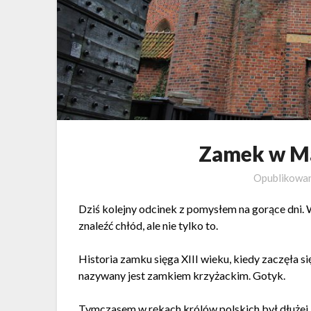
Zamek w Ma
Opublikowa
Dziś kolejny odcinek z pomysłem na gorące dn
znaleźć chłód, ale nie tylko to.
Historia zamku sięga XIII wieku, kiedy zaczęła 
nazywany jest zamkiem krzyżackim. Gotyk.
Tymczasem w rękach królów polskich był dłużej,