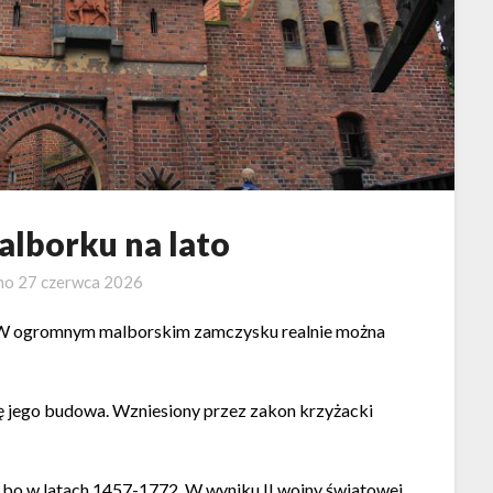
lborku na lato
no
27 czerwca 2026
i. W ogromnym malborskim zamczysku realnie można
się jego budowa. Wzniesiony przez zakon krzyżacki
 bo w latach 1457-1772. W wyniku II wojny światowej