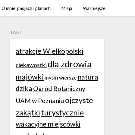
O mnie, pasjach i planach
Misja
Ważniejsze
TAGI
atrakcje Wielkopolski
dla zdrowia
ciekawostki
majówki
natura
myśli i wiersze
dzika
Ogród Botaniczny
ojczyste
UAM w Poznaniu
zakątki
turystycznie
wakacyjne miejscówki