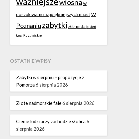
ważniejsze
wiosna
w
w
poszukiwaniu najpiękniejszych miast
zabytki
Poznaniu
złota polska jesień
Łęgi Rogalińskie
OSTATNIE WPISY
Zabytki w sierpniu – propozycje z
Pomorza
6 sierpnia 2026
Złote nadmorskie fale
6 sierpnia 2026
Cienie ludzi przy zachodzie słońca
6
sierpnia 2026