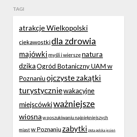
TAGI
atrakcje Wielkopolski
dla zdrowia
ciekawostki
majówki
natura
myśli i wiersze
dzika
Ogród Botaniczny UAM w
ojczyste zakątki
Poznaniu
turystycznie
wakacyjne
ważniejsze
miejscówki
wiosna
w poszukiwaniu najpiękniejszych
zabytki
w Poznaniu
miast
złota polska jesień