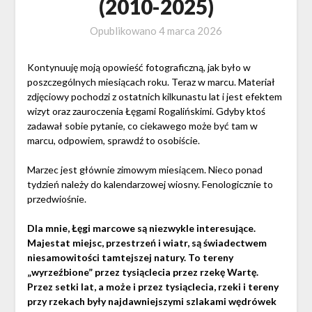
(2010-2025)
Opublikowano
4 marca 2026
Kontynuuję moją opowieść fotograficzną, jak było w
poszczególnych miesiącach roku. Teraz w marcu. Materiał
zdjęciowy pochodzi z ostatnich kilkunastu lat i jest efektem
wizyt oraz zauroczenia Łęgami Rogalińskimi. Gdyby ktoś
zadawał sobie pytanie, co ciekawego może być tam w
marcu, odpowiem, sprawdź to osobiście.
Marzec jest głównie zimowym miesiącem. Nieco ponad
tydzień należy do kalendarzowej wiosny. Fenologicznie to
przedwiośnie.
Dla mnie, Łęgi marcowe są niezwykle interesujące.
Majestat miejsc, przestrzeń i wiatr, są świadectwem
niesamowitości tamtejszej natury. To tereny
„wyrzeźbione” przez tysiąclecia przez rzekę Wartę.
Przez setki lat, a może i przez tysiąclecia, rzeki i tereny
przy rzekach były najdawniejszymi szlakami wędrówek