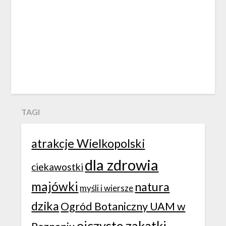
TAGI
atrakcje Wielkopolski
dla zdrowia
ciekawostki
majówki
natura
myśli i wiersze
dzika
Ogród Botaniczny UAM w
ojczyste zakątki