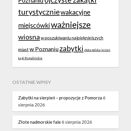
Poznaniu
turystycznie
wakacyjne
ważniejsze
miejscówki
wiosna
w poszukiwaniu najpiękniejszych
zabytki
w Poznaniu
miast
złota polska jesień
Łęgi Rogalińskie
OSTATNIE WPISY
Zabytki na sierpień – propozycje z Pomorza
6
sierpnia 2026
Złote nadmorskie fale
6 sierpnia 2026