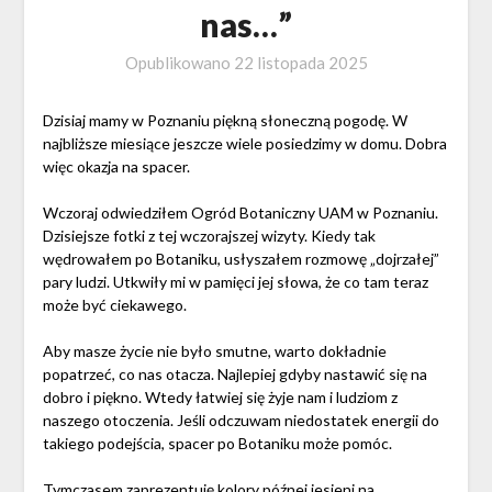
nas…”
Opublikowano
22 listopada 2025
Dzisiaj mamy w Poznaniu piękną słoneczną pogodę. W
najbliższe miesiące jeszcze wiele posiedzimy w domu. Dobra
więc okazja na spacer.
Wczoraj odwiedziłem Ogród Botaniczny UAM w Poznaniu.
Dzisiejsze fotki z tej wczorajszej wizyty. Kiedy tak
wędrowałem po Botaniku, usłyszałem rozmowę „dojrzałej”
pary ludzi. Utkwiły mi w pamięci jej słowa, że co tam teraz
może być ciekawego.
Aby masze życie nie było smutne, warto dokładnie
popatrzeć, co nas otacza. Najlepiej gdyby nastawić się na
dobro i piękno. Wtedy łatwiej się żyje nam i ludziom z
naszego otoczenia. Jeśli odczuwam niedostatek energii do
takiego podejścia, spacer po Botaniku może pomóc.
Tymczasem zaprezentuję kolory późnej jesieni na