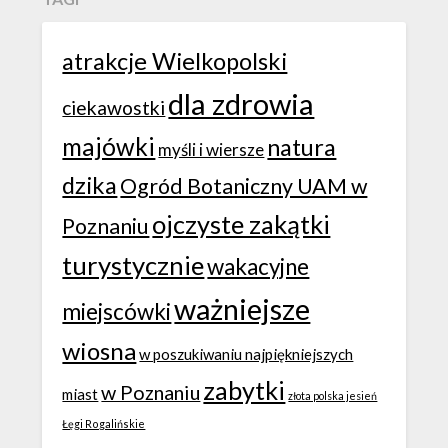
atrakcje Wielkopolski
dla zdrowia
ciekawostki
majówki
natura
myśli i wiersze
dzika
Ogród Botaniczny UAM w
ojczyste zakątki
Poznaniu
turystycznie
wakacyjne
ważniejsze
miejscówki
wiosna
w poszukiwaniu najpiękniejszych
zabytki
w Poznaniu
miast
złota polska jesień
Łęgi Rogalińskie