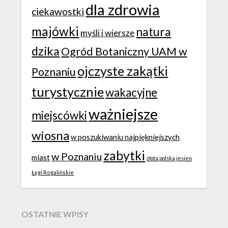
dla zdrowia
ciekawostki
majówki
natura
myśli i wiersze
dzika
Ogród Botaniczny UAM w
ojczyste zakątki
Poznaniu
turystycznie
wakacyjne
ważniejsze
miejscówki
wiosna
w poszukiwaniu najpiękniejszych
zabytki
w Poznaniu
miast
złota polska jesień
Łęgi Rogalińskie
OSTATNIE WPISY