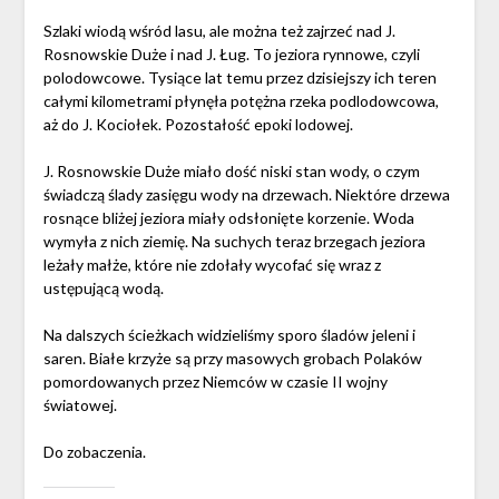
Szlaki wiodą wśród lasu, ale można też zajrzeć nad J.
Rosnowskie Duże i nad J. Ług. To jeziora rynnowe, czyli
polodowcowe. Tysiące lat temu przez dzisiejszy ich teren
całymi kilometrami płynęła potężna rzeka podlodowcowa,
aż do J. Kociołek. Pozostałość epoki lodowej.
J. Rosnowskie Duże miało dość niski stan wody, o czym
świadczą ślady zasięgu wody na drzewach. Niektóre drzewa
rosnące bliżej jeziora miały odsłonięte korzenie. Woda
wymyła z nich ziemię. Na suchych teraz brzegach jeziora
leżały małże, które nie zdołały wycofać się wraz z
ustępującą wodą.
Na dalszych ścieżkach widzieliśmy sporo śladów jeleni i
saren. Białe krzyże są przy masowych grobach Polaków
pomordowanych przez Niemców w czasie II wojny
światowej.
Do zobaczenia.