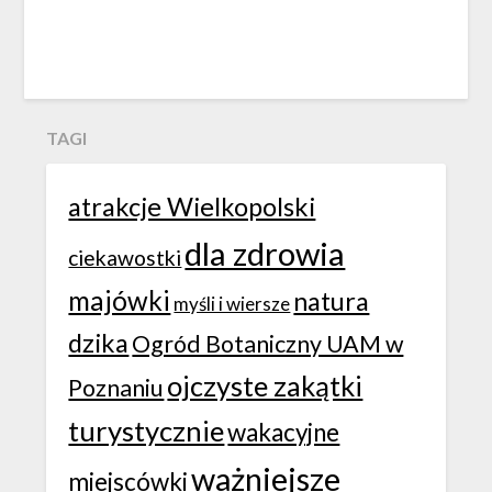
TAGI
atrakcje Wielkopolski
dla zdrowia
ciekawostki
majówki
natura
myśli i wiersze
dzika
Ogród Botaniczny UAM w
ojczyste zakątki
Poznaniu
turystycznie
wakacyjne
ważniejsze
miejscówki