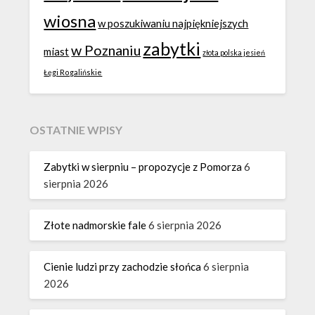
wiosna
w poszukiwaniu najpiękniejszych
zabytki
w Poznaniu
miast
złota polska jesień
Łęgi Rogalińskie
OSTATNIE WPISY
Zabytki w sierpniu – propozycje z Pomorza
6
sierpnia 2026
Złote nadmorskie fale
6 sierpnia 2026
Cienie ludzi przy zachodzie słońca
6 sierpnia
2026