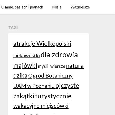
O mnie, pasjach i planach
Misja
Ważniejsze
TAGI
atrakcje Wielkopolski
dla zdrowia
ciekawostki
majówki
natura
myśli i wiersze
dzika
Ogród Botaniczny
ojczyste
UAM w Poznaniu
zakątki
turystycznie
wakacyjne miejscówki