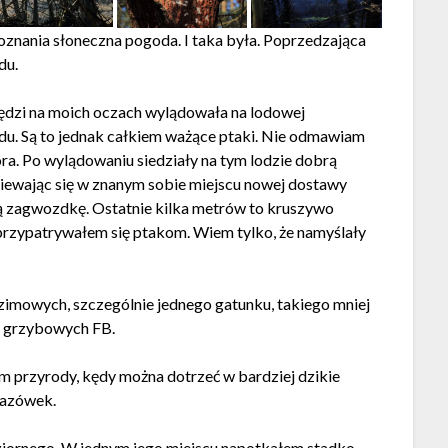
znania słoneczna pogoda. I taka była. Poprzedzająca
du.
będzi na moich oczach wylądowała na lodowej
odu. Są to jednak całkiem ważące ptaki. Nie odmawiam
iora. Po wylądowaniu siedziały na tym lodzie dobrą
iewając się w znanym sobie miejscu nowej dostawy
ną zagwozdkę. Ostatnie kilka metrów to kruszywo
 przypatrywałem się ptakom. Wiem tylko, że namyślały
zimowych, szczególnie jednego gatunku, takiego mniej
h grzybowych FB.
przyrody, kędy można dotrzeć w bardziej dzikie
kazówek.
eziornego. W jednym jego miejscu napotkałem stadko