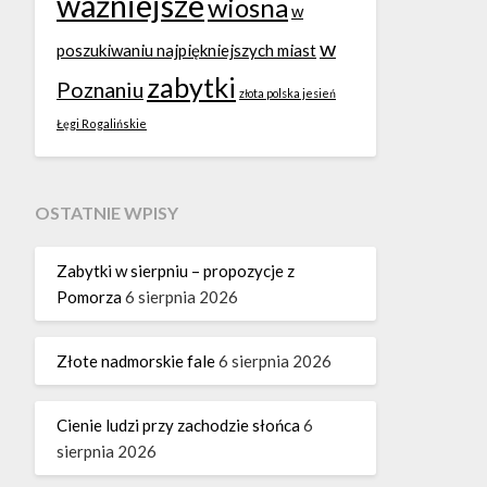
ważniejsze
wiosna
w
w
poszukiwaniu najpiękniejszych miast
zabytki
Poznaniu
złota polska jesień
Łęgi Rogalińskie
OSTATNIE WPISY
Zabytki w sierpniu – propozycje z
Pomorza
6 sierpnia 2026
Złote nadmorskie fale
6 sierpnia 2026
Cienie ludzi przy zachodzie słońca
6
sierpnia 2026