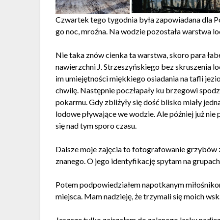
Czwartek tego tygodnia była zapowiadana dla Po
go noc, mroźna. Na wodzie pozostała warstwa lo
Nie taka znów cienka ta warstwa, skoro para ła
nawierzchni J. Strzeszyńskiego bez skruszenia l
im umiejętności miękkiego osiadania na tafli jez
chwilę. Następnie poczłapały ku brzegowi spodz
pokarmu. Gdy zbliżyły się dość blisko miały jed
lodowe pływające we wodzie. Ale później już nie
się nad tym sporo czasu.
Dalsze moje zajęcia to fotografowanie grzybów 
znanego. O jego identyfikację spytam na grupac
Potem podpowiedziałem napotkanym miłośnikom 
miejsca. Mam nadzieję, że trzymali się moich ws
Jeszcze tylko zajrzałem do zalanego lasku nadj