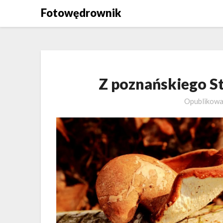
Skip
Fotowędrownik
to
content
Z poznańskiego St
Opublikow