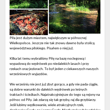
Piła jest dużym miastem, największym w północnej
Wielkopolsce. Jeszcze nie tak znowu dawno była stolicą
województwa pilskiego. Pisałem o niej już.
Kilka lat temu wybraliśmy Piłę na bazę noclegową i
wypadową do wędrówek po niedalekich lasach i przy
rzekach oraz jeziorach. To był jeden z ciekawszych naszych
wrześniowych wyjazdów.
We wrześniu nie jest już zbyt gorąco, a gdy nie pada ciągle,
są dobre warunki do dalekich wędrówek po leśnych
traktach i ścieżkach. Najatrakcyjniejsze do tego są rejony na
północ od Piły. Jak zdarzą się tak grzyby, raj dla grzybiarzy.
Jeśli lubimy wędkowanie, wiele atrakcyjnych rzek,
dopływów Gwdy, no i sama Gwda. Niezły też wybór szlaków