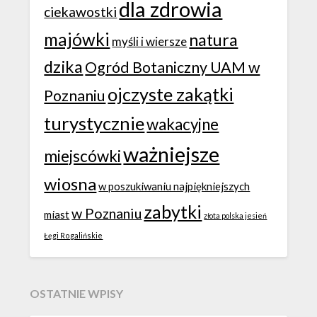
dla zdrowia
ciekawostki
majówki
natura
myśli i wiersze
dzika
Ogród Botaniczny UAM w
ojczyste zakątki
Poznaniu
turystycznie
wakacyjne
ważniejsze
miejscówki
wiosna
w poszukiwaniu najpiękniejszych
zabytki
w Poznaniu
miast
złota polska jesień
Łęgi Rogalińskie
OSTATNIE WPISY