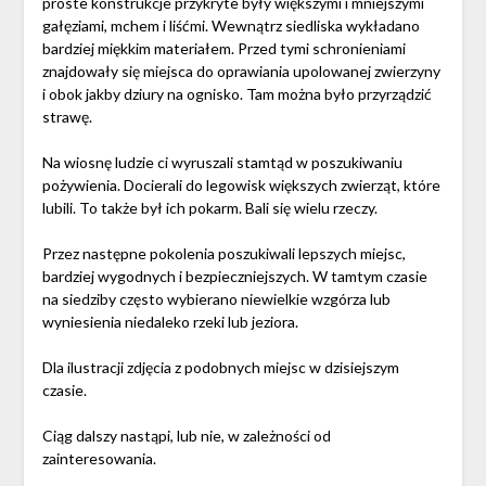
proste konstrukcje przykryte były większymi i mniejszymi
gałęziami, mchem i liśćmi. Wewnątrz siedliska wykładano
bardziej miękkim materiałem. Przed tymi schronieniami
znajdowały się miejsca do oprawiania upolowanej zwierzyny
i obok jakby dziury na ognisko. Tam można było przyrządzić
strawę.
Na wiosnę ludzie ci wyruszali stamtąd w poszukiwaniu
pożywienia. Docierali do legowisk większych zwierząt, które
lubili. To także był ich pokarm. Bali się wielu rzeczy.
Przez następne pokolenia poszukiwali lepszych miejsc,
bardziej wygodnych i bezpieczniejszych. W tamtym czasie
na siedziby często wybierano niewielkie wzgórza lub
wyniesienia niedaleko rzeki lub jeziora.
Dla ilustracji zdjęcia z podobnych miejsc w dzisiejszym
czasie.
Ciąg dalszy nastąpi, lub nie, w zależności od
zainteresowania.