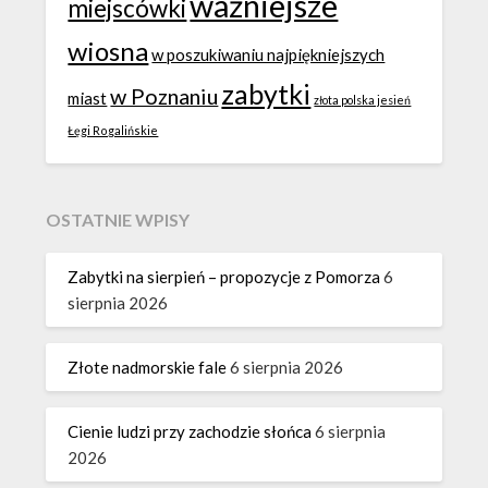
ważniejsze
miejscówki
wiosna
w poszukiwaniu najpiękniejszych
zabytki
w Poznaniu
miast
złota polska jesień
Łęgi Rogalińskie
OSTATNIE WPISY
Zabytki na sierpień – propozycje z Pomorza
6
sierpnia 2026
Złote nadmorskie fale
6 sierpnia 2026
Cienie ludzi przy zachodzie słońca
6 sierpnia
2026