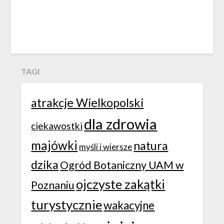
TAGI
atrakcje Wielkopolski
dla zdrowia
ciekawostki
majówki
natura
myśli i wiersze
dzika
Ogród Botaniczny UAM w
ojczyste zakątki
Poznaniu
turystycznie
wakacyjne