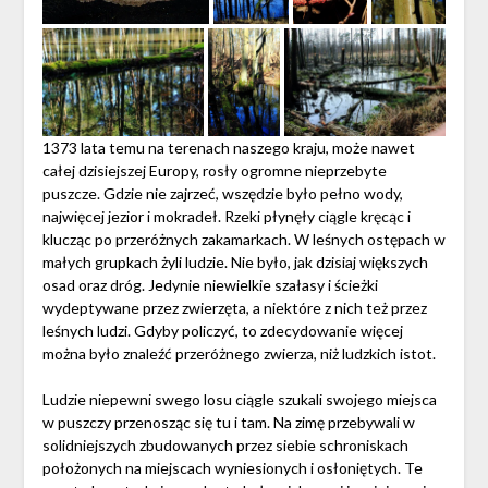
1373 lata temu na terenach naszego kraju, może nawet
całej dzisiejszej Europy, rosły ogromne nieprzebyte
puszcze. Gdzie nie zajrzeć, wszędzie było pełno wody,
najwięcej jezior i mokradeł. Rzeki płynęły ciągle kręcąc i
klucząc po przeróżnych zakamarkach. W leśnych ostępach w
małych grupkach żyli ludzie. Nie było, jak dzisiaj większych
osad oraz dróg. Jedynie niewielkie szałasy i ścieżki
wydeptywane przez zwierzęta, a niektóre z nich też przez
leśnych ludzi. Gdyby policzyć, to zdecydowanie więcej
można było znaleźć przeróżnego zwierza, niż ludzkich istot.
Ludzie niepewni swego losu ciągle szukali swojego miejsca
w puszczy przenosząc się tu i tam. Na zimę przebywali w
solidniejszych zbudowanych przez siebie schroniskach
położonych na miejscach wyniesionych i osłoniętych. Te