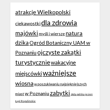
atrakcje Wielkopolski
dla zdrowia
ciekawostki
majówki
natura
myśli i wiersze
dzika
Ogród Botaniczny UAM w
ojczyste zakątki
Poznaniu
turystycznie
wakacyjne
ważniejsze
miejscówki
wiosna
w poszukiwaniu najpiękniejszych
zabytki
w Poznaniu
miast
złota polska jesień
Łęgi Rogalińskie