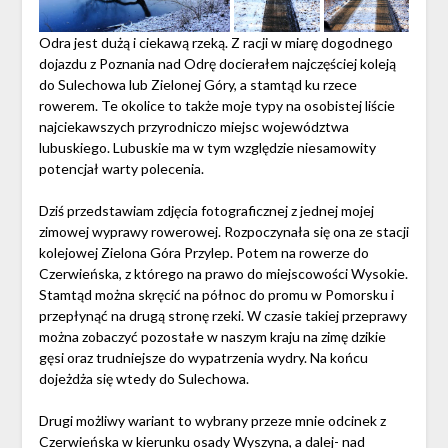
Odra jest dużą i ciekawą rzeką. Z racji w miarę dogodnego
dojazdu z Poznania nad Odrę docierałem najczęściej koleją
do Sulechowa lub Zielonej Góry, a stamtąd ku rzece
rowerem. Te okolice to także moje typy na osobistej liście
najciekawszych przyrodniczo miejsc województwa
lubuskiego. Lubuskie ma w tym względzie niesamowity
potencjał warty polecenia.
Dziś przedstawiam zdjęcia fotograficznej z jednej mojej
zimowej wyprawy rowerowej. Rozpoczynała się ona ze stacji
kolejowej Zielona Góra Przylep. Potem na rowerze do
Czerwieńska, z którego na prawo do miejscowości Wysokie.
Stamtąd można skręcić na północ do promu w Pomorsku i
przepłynąć na drugą stronę rzeki. W czasie takiej przeprawy
można zobaczyć pozostałe w naszym kraju na zimę dzikie
gęsi oraz trudniejsze do wypatrzenia wydry. Na końcu
dojeżdża się wtedy do Sulechowa.
Drugi możliwy wariant to wybrany przeze mnie odcinek z
Czerwieńska w kierunku osady Wyszyna, a dalej- nad