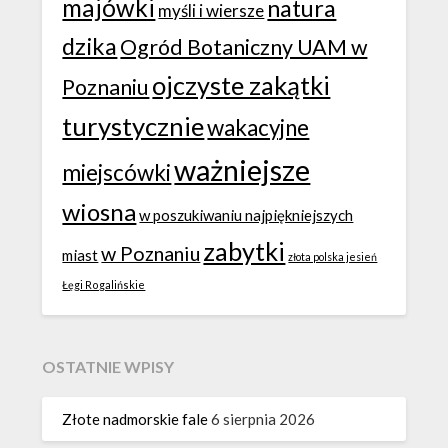
majówki
natura
myśli i wiersze
dzika
Ogród Botaniczny UAM w
ojczyste zakątki
Poznaniu
turystycznie
wakacyjne
ważniejsze
miejscówki
wiosna
w poszukiwaniu najpiękniejszych
zabytki
w Poznaniu
miast
złota polska jesień
Łęgi Rogalińskie
OSTATNIE WPISY
Złote nadmorskie fale
6 sierpnia 2026