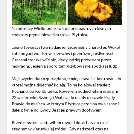
Na północy Wielkopolski wśród przepastnych leśnych
chaszczy płynie niewielka rzeka, Płytnica.
Leśne towarzystwo nadaje jej szczególny charakter. Wokół
całe bogactwo drzew, krzewów i przeróżnej roślinności.
Czasami rzeczka wije się, kiedy indziej przedziera przez
mokradła. Jesienią sporo tam grzybów i nie spotkasz ludzi.
Moja wycieczka rozpoczęła się z miejscowości Jastrowie, do
której można dojechać koleją. To na kolejowej trasie z
Poznania do Kołobrzegu. Rowerem podjechałem drogą nr
22 w kierunku Szwecji i Wałcza do osady o nazwie Prądy.
Prawie do miejsca, w którym Płytnica przecina ową szosę i
dalej płynie do Gwdy. Jest jej prawym dopływem.
Przed mostem zostawiłem rower i dotarłszy do rzeki
szedłem w kierunku jej źródeł. Gdy nadszedł czas na