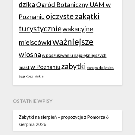
dzika
Ogród Botaniczny UAM w
ojczyste zakątki
Poznaniu
turystycznie
wakacyjne
ważniejsze
miejscówki
wiosna
w poszukiwaniu najpiękniejszych
zabytki
w Poznaniu
miast
złota polska jesień
Łęgi Rogalińskie
OSTATNIE WPISY
Zabytki na sierpień – propozycje z Pomorza
6
sierpnia 2026