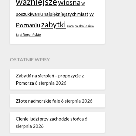
ważniejsze
wiosna
w
w
poszukiwaniu najpiękniejszych miast
zabytki
Poznaniu
złota polska jesień
Łęgi Rogalińskie
OSTATNIE WPISY
Zabytki na sierpień – propozycje z
Pomorza
6 sierpnia 2026
Złote nadmorskie fale
6 sierpnia 2026
Cienie ludzi przy zachodzie słońca
6
sierpnia 2026