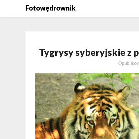
Skip
Fotowędrownik
to
content
Tygrysy syberyjskie 
Opubliko