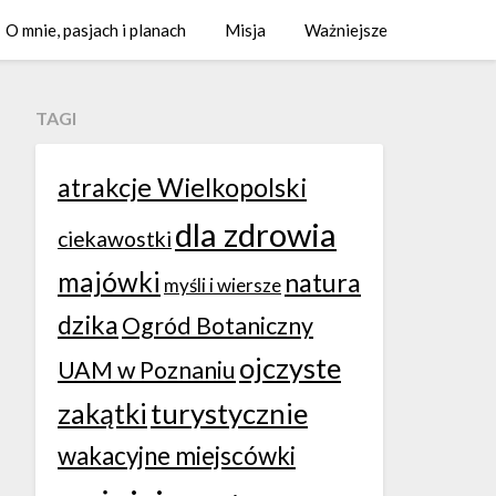
O mnie, pasjach i planach
Misja
Ważniejsze
TAGI
atrakcje Wielkopolski
dla zdrowia
ciekawostki
majówki
natura
myśli i wiersze
dzika
Ogród Botaniczny
ojczyste
UAM w Poznaniu
zakątki
turystycznie
wakacyjne miejscówki