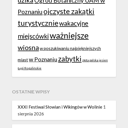
dzika
Ogród Botaniczny UAM w
ojczyste zakątki
Poznaniu
turystycznie
wakacyjne
ważniejsze
miejscówki
wiosna
w poszukiwaniu najpiękniejszych
zabytki
w Poznaniu
miast
złota polska jesień
Łęgi Rogalińskie
OSTATNIE WPISY
XXXI Festiwal Słowian i Wikingów w Wolinie
1
sierpnia 2026