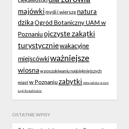
majówki
natura
myśli i wiersze
dzika
Ogród Botaniczny UAM w
ojczyste zakątki
Poznaniu
turystycznie
wakacyjne
ważniejsze
miejscówki
wiosna
w poszukiwaniu najpiękniejszych
zabytki
w Poznaniu
miast
złota polska jesień
Łęgi Rogalińskie
OSTATNIE WPISY