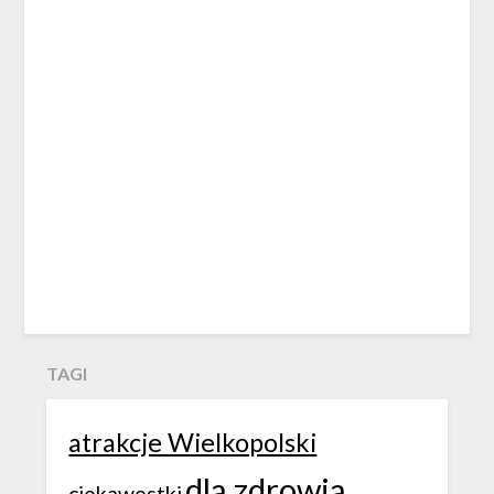
TAGI
atrakcje Wielkopolski
dla zdrowia
ciekawostki