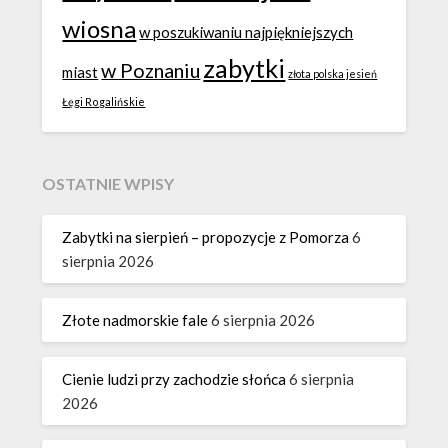
wiosna
w poszukiwaniu najpiękniejszych
zabytki
w Poznaniu
miast
złota polska jesień
Łęgi Rogalińskie
OSTATNIE WPISY
Zabytki na sierpień – propozycje z Pomorza
6
sierpnia 2026
Złote nadmorskie fale
6 sierpnia 2026
Cienie ludzi przy zachodzie słońca
6 sierpnia
2026