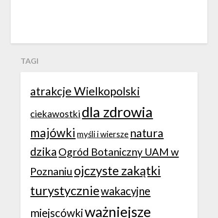
TAGI
atrakcje Wielkopolski
dla zdrowia
ciekawostki
majówki
natura
myśli i wiersze
dzika
Ogród Botaniczny UAM w
ojczyste zakątki
Poznaniu
turystycznie
wakacyjne
ważniejsze
miejscówki