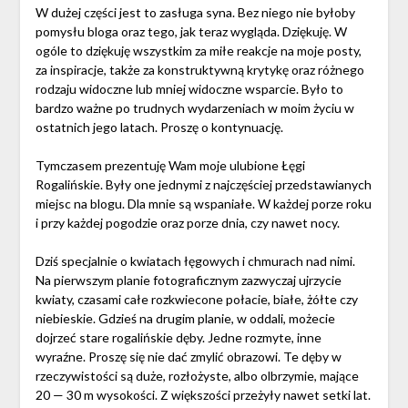
W dużej części jest to zasługa syna. Bez niego nie byłoby
pomysłu bloga oraz tego, jak teraz wygląda. Dziękuję. W
ogóle to dziękuję wszystkim za miłe reakcje na moje posty,
za inspiracje, także za konstruktywną krytykę oraz różnego
rodzaju widoczne lub mniej widoczne wsparcie. Było to
bardzo ważne po trudnych wydarzeniach w moim życiu w
ostatnich jego latach. Proszę o kontynuację.
Tymczasem prezentuję Wam moje ulubione Łęgi
Rogalińskie. Były one jednymi z najczęściej przedstawianych
miejsc na blogu. Dla mnie są wspaniałe. W każdej porze roku
i przy każdej pogodzie oraz porze dnia, czy nawet nocy.
Dziś specjalnie o kwiatach łęgowych i chmurach nad nimi.
Na pierwszym planie fotograficznym zazwyczaj ujrzycie
kwiaty, czasami całe rozkwiecone połacie, białe, żółte czy
niebieskie. Gdzieś na drugim planie, w oddali, możecie
dojrzeć stare rogalińskie dęby. Jedne rozmyte, inne
wyraźne. Proszę się nie dać zmylić obrazowi. Te dęby w
rzeczywistości są duże, rozłożyste, albo olbrzymie, mające
20 — 30 m wysokości. Z większości przeżyły nawet setki lat.