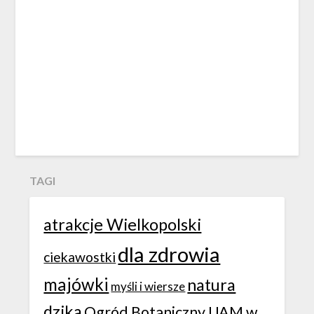
TAGI
atrakcje Wielkopolski
dla zdrowia
ciekawostki
majówki
natura
myśli i wiersze
dzika
Ogród Botaniczny UAM w