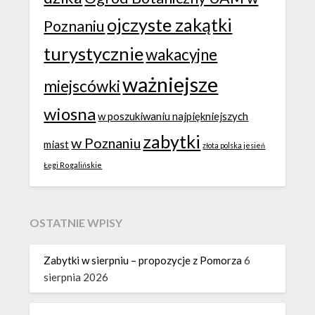
ojczyste zakątki
Poznaniu
turystycznie
wakacyjne
ważniejsze
miejscówki
wiosna
w poszukiwaniu najpiękniejszych
zabytki
w Poznaniu
miast
złota polska jesień
Łęgi Rogalińskie
OSTATNIE WPISY
Zabytki w sierpniu – propozycje z Pomorza
6
sierpnia 2026