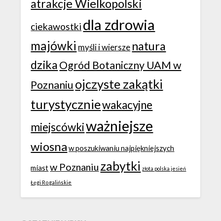
atrakcje Wielkopolski
dla zdrowia
ciekawostki
majówki
natura
myśli i wiersze
dzika
Ogród Botaniczny UAM w
ojczyste zakątki
Poznaniu
turystycznie
wakacyjne
ważniejsze
miejscówki
wiosna
w poszukiwaniu najpiękniejszych
zabytki
w Poznaniu
miast
złota polska jesień
Łęgi Rogalińskie