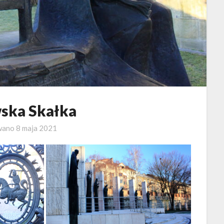
ska Skałka
wano
8 maja 2021