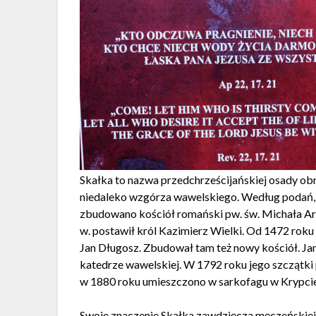
Skałka to nazwa przedchrześcijańskiej osady obr
niedaleko wzgórza wawelskiego. Według podań, w
zbudowano kościół romański pw. św. Michała Arc
w. postawił król Kazimierz Wielki. Od 1472 roku 
Jan Długosz. Zbudował tam też nowy kościół. Ja
katedrze wawelskiej. W 1792 roku jego szczątki 
w 1880 roku umieszczono w sarkofagu w Krypcie
Swoje znaczenie Skałka zawdzięcza męczeńskiej 