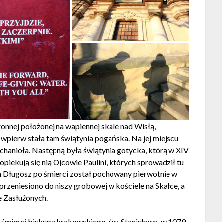
onnej położonej na wapiennej skale nad Wisłą,
pierw stała tam świątynia pogańska. Na jej miejscu
hanioła. Następną była świątynia gotycka, którą w XIV
opiekują się nią Ojcowie Paulini, których sprowadził tu
n Długosz po śmierci został pochowany pierwotnie w
przeniesiono do niszy grobowej w kościele na Skałce, a
 Zasłużonych.
śmierci biskupa krakowskiego, św. Stanisława, w 1079