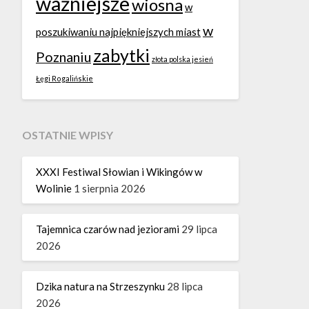
ważniejsze
wiosna
w
w
poszukiwaniu najpiękniejszych miast
zabytki
Poznaniu
złota polska jesień
Łęgi Rogalińskie
OSTATNIE WPISY
XXXI Festiwal Słowian i Wikingów w
Wolinie
1 sierpnia 2026
Tajemnica czarów nad jeziorami
29 lipca
2026
Dzika natura na Strzeszynku
28 lipca
2026