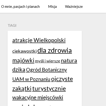
O mnie, pasjach i planach
Misja
Ważniejsze
TAGI
atrakcje Wielkopolski
dla zdrowia
ciekawostki
majówki
natura
myśli i wiersze
dzika
Ogród Botaniczny
ojczyste
UAM w Poznaniu
zakątki
turystycznie
wakacyjne miejscówki