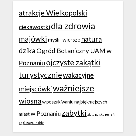
atrakcje Wielkopolski
dla zdrowia
ciekawostki
majówki
natura
myśli i wiersze
dzika
Ogród Botaniczny UAM w
ojczyste zakątki
Poznaniu
turystycznie
wakacyjne
ważniejsze
miejscówki
wiosna
w poszukiwaniu najpiękniejszych
zabytki
w Poznaniu
miast
złota polska jesień
Łęgi Rogalińskie