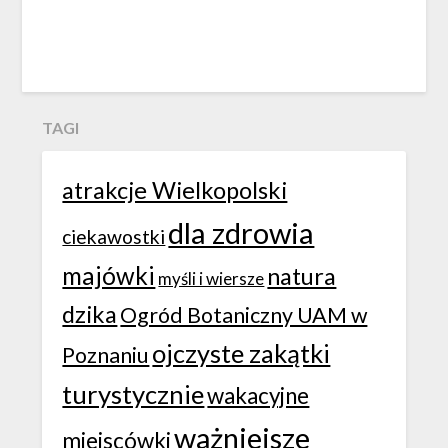
TAGI
atrakcje Wielkopolski
dla zdrowia
ciekawostki
majówki
natura
myśli i wiersze
dzika
Ogród Botaniczny UAM w
ojczyste zakątki
Poznaniu
turystycznie
wakacyjne
ważniejsze
miejscówki