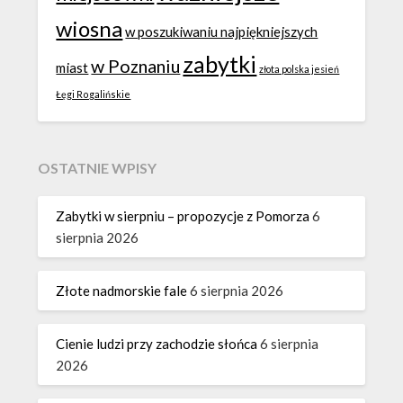
wiosna
w poszukiwaniu najpiękniejszych
zabytki
w Poznaniu
miast
złota polska jesień
Łęgi Rogalińskie
OSTATNIE WPISY
Zabytki w sierpniu – propozycje z Pomorza
6
sierpnia 2026
Złote nadmorskie fale
6 sierpnia 2026
Cienie ludzi przy zachodzie słońca
6 sierpnia
2026