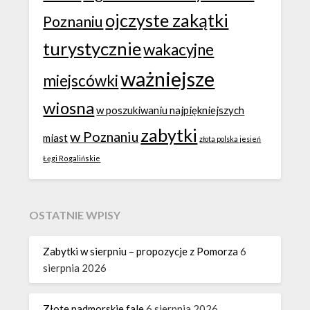
ojczyste zakątki
Poznaniu
turystycznie
wakacyjne
ważniejsze
miejscówki
wiosna
w poszukiwaniu najpiękniejszych
zabytki
w Poznaniu
miast
złota polska jesień
Łęgi Rogalińskie
OSTATNIE WPISY
Zabytki w sierpniu – propozycje z Pomorza
6
sierpnia 2026
Złote nadmorskie fale
6 sierpnia 2026